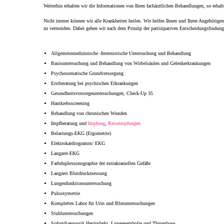
Weiterhin erhalten wir die Informationen von Ihren fachärztlichen Behandlungen, so erha
Nicht immer können wir alle Krankheiten heilen. Wir helfen Ihnen und Ihren Angehörige
zu vermeiden. Dabei gehen wir nach dem Prinzip der partizipativen Entscheidungsfindun
Allgemeinmedizinische -Internistische Untersuchung und Behandlung
Basisuntersuchung und Behandlung von Wirbelsäulen und Gelenkerkrankungen
Psychosomatische Grundversorgung
Erstberatung bei psychischen Erkrankungen
Gesundheitsvorsorgeuntersuchungen, Check-Up 35
Hautkrebsscreening
Behandlung von chronischen Wunden
Impfberatung und
Impfung
,
Reiseimpfungen
Belastungs-EKG (Ergometrie)
Elektrokardiogramm/ EKG
Langzeit-EKG
Farbduplexsonographie der extrakraniellen Gefäße
Langzeit Blutdruckmessung
Lungenfunktionsuntersuchung
Pulsoxymetrie
Komplettes Labor für Urin und Blutuntersuchungen
Stuhluntersuchungen
Sofortdiagnostik Herzinfarkt, Lungenembolie und Thrombose,