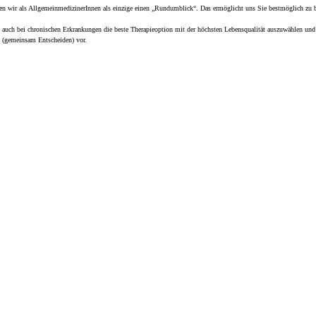
lten wir als AllgemeinmedizinerInnen als einzige einen „Rundumblick“. Das ermöglicht uns Sie bestmöglich zu b
n auch bei chronischen Erkrankungen die beste Therapieoption mit der höchsten Lebensqualität auszuwählen un
g (gemeinsam Entscheiden) vor.