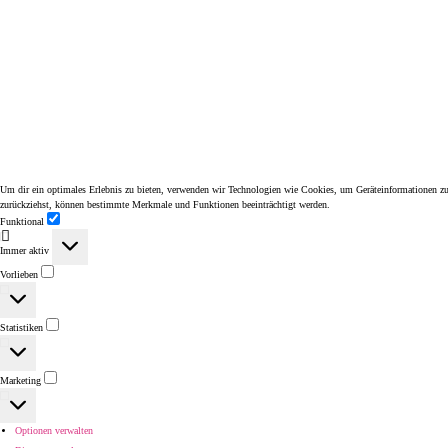
Um dir ein optimales Erlebnis zu bieten, verwenden wir Technologien wie Cookies, um Geräteinformationen zu 
zurückziehst, können bestimmte Merkmale und Funktionen beeinträchtigt werden.
Funktional
Funktional
Immer aktiv
Vorlieben
Vorlieben
Statistiken
Statistiken
Marketing
Marketing
Optionen verwalten