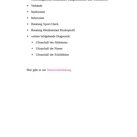
Verbände
Injektionen
Infusionen
Beratung Sport-Check
Beratung Herzkreislauf Risikoprofil
weitere bildgebende Diagnostik:
Ultraschall des Abdomens
Ultraschall der Nieren
Ultraschall der Schilddrüse
Hier geht es zur
Terminvereinbarung
.