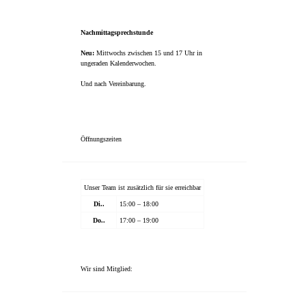
Nachmittagsprechstunde
Neu:
Mittwochs zwischen 15 und 17 Uhr in
ungeraden Kalenderwochen.
Und nach Vereinbarung.
Öffnungszeiten
Unser Team ist zusätzlich für sie erreichbar
Di..
15:00 – 18:00
Do..
17:00 – 19:00
Wir sind Mitglied: