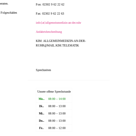
eraten.
Fon: 02302 9 62 22 62
d Folgeschäden
Fax: 02302 9 62 22 63
info{at}allgemeinmedizin-an-der.ruhr
Anfahrtsbeschreibung
KIM: ALLGEMEINMEDIZIN-AN-DER-
RUHR@MAIL.KIM.TELEMATIK
Sprechzeiten
Unsere offene Sprechstunde
Mo..
08:00 – 14:00
Di..
08:00 – 13:00
Mi..
08:00 – 13:00
Do..
08:00 – 13:00
Fr..
08:00 – 12:00