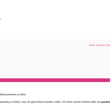
n
Home
Aktuelles
Pra
undheitsproblemen zu helfen.
ngserfolg zu erzielen, muss der ganze Mensch gesehen werden. Wir bieten unseren Patienten daher eine
ganzhei