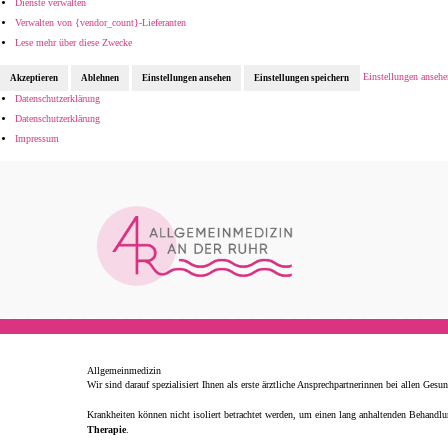
Dienste verwalten
Verwalten von {vendor_count}-Lieferanten
Lese mehr über diese Zwecke
Einstellungen ansehe
Akzeptieren
Ablehnen
Einstellungen ansehen
Einstellungen speichern
Datenschutzerklärung
Datenschutzerklärung
Impressum
Allgemeinmedizin
Wir sind darauf spezialisiert Ihnen als erste ärztliche Ansprechpartnerinnen bei allen Ges
Krankheiten können nicht isoliert betrachtet werden, um einen lang anhaltenden Behandlu
Therapie
.