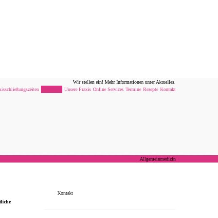
Wir stellen ein! Mehr Informationen unter Aktuelles.
xisschließungszeiten
Leistungen
Unsere Praxis
Online Services
Termine
Rezepte
Kontakt
Home
Allgemeinmedizin
Kontakt
tliche