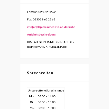
Fon: 02302 9 62 22 62
Fax: 02302 9 62 22 63
info{at}allgemeinmedizin-an-der.ruhr
Anfahrtsbeschreibung
KIM: ALLGEMEINMEDIZIN-AN-DER-
RUHR@MAIL.KIM.TELEMATIK
Sprechzeiten
Unsere offene Sprechstunde
Mo..
08:00 – 14:00
Di..
08:00 – 13:00
Mi..
08:00 – 13:00