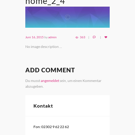
home_2_4
Juni 16, 2015
by
admin
363
No image description ...
ADD COMMENT
Du musst
angemeldet
sein, um einen Kommentar
abzugeben.
Kontakt
Fon: 02302 9 62 22 62