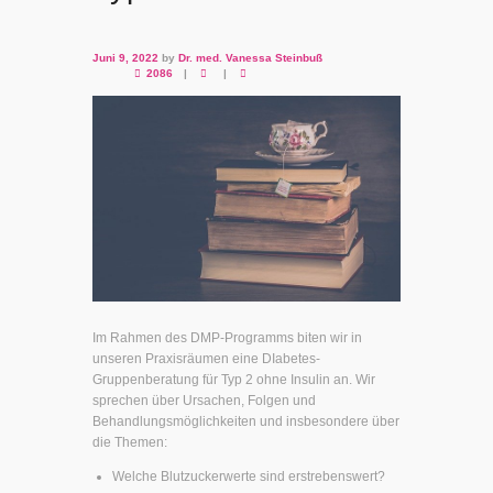
Juni 9, 2022
by
Dr. med. Vanessa Steinbuß
2086
Im Rahmen des DMP-Programms biten wir in
unseren Praxisräumen eine DIabetes-
Gruppenberatung für Typ 2 ohne Insulin an. Wir
sprechen über Ursachen, Folgen und
Behandlungsmöglichkeiten und insbesondere über
die Themen:
Welche Blutzuckerwerte sind erstrebenswert?