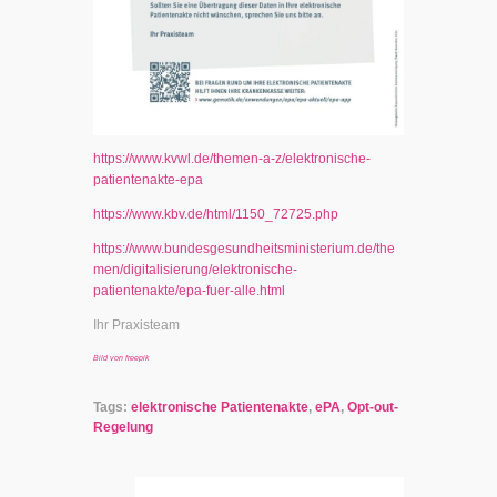
https://www.kvwl.de/themen-a-z/elektronische-
patientenakte-epa
https://www.kbv.de/html/1150_72725.php
https://www.bundesgesundheitsministerium.de/the
men/digitalisierung/elektronische-
patientenakte/epa-fuer-alle.html
Ihr Praxisteam
Bild von freepik
Tags:
elektronische Patientenakte
,
ePA
,
Opt-out-
Regelung