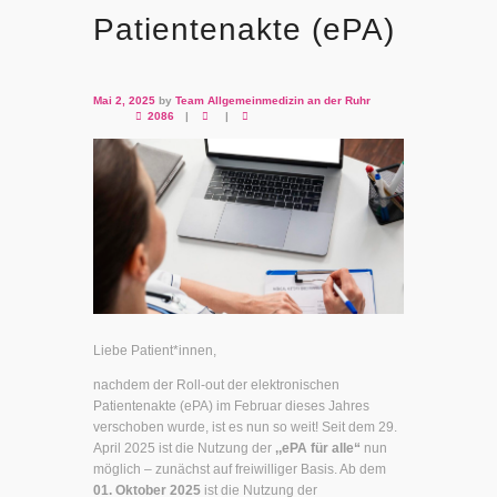
Patientenakte (ePA)
Mai 2, 2025
by
Team Allgemeinmedizin an der Ruhr
2086
Liebe Patient*innen,
nachdem der Roll-out der elektronischen
Patientenakte (ePA) im Februar dieses Jahres
verschoben wurde, ist es nun so weit! Seit dem 29.
April 2025 ist die Nutzung der
,,ePA für alle“
nun
möglich – zunächst auf freiwilliger Basis. Ab dem
01. Oktober 2025
ist die Nutzung der