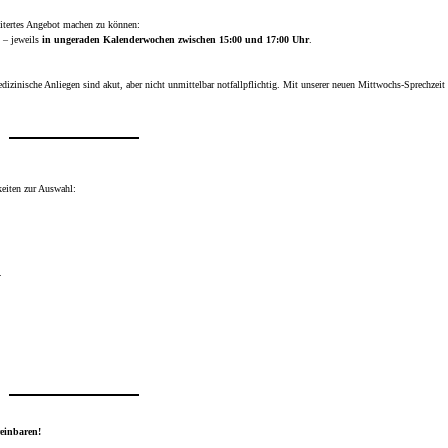
itertes Angebot machen zu können:
 – jeweils
in ungeraden Kalenderwochen zwischen 15:00 und 17:00 Uhr
.
edizinische Anliegen sind akut, aber nicht unmittelbar notfallpflichtig. Mit unserer neuen Mittwochs-Sprechzei
keiten zur Auswahl:
.
reinbaren!