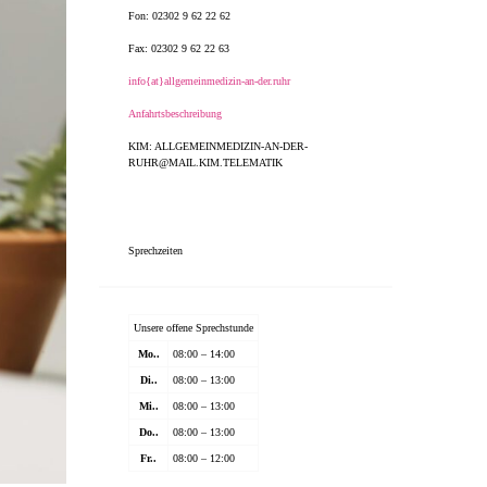
Fon: 02302 9 62 22 62
Fax: 02302 9 62 22 63
info{at}allgemeinmedizin-an-der.ruhr
Anfahrtsbeschreibung
KIM: ALLGEMEINMEDIZIN-AN-DER-
RUHR@MAIL.KIM.TELEMATIK
Sprechzeiten
Unsere offene Sprechstunde
Mo..
08:00 – 14:00
Di..
08:00 – 13:00
Mi..
08:00 – 13:00
Do..
08:00 – 13:00
Fr..
08:00 – 12:00