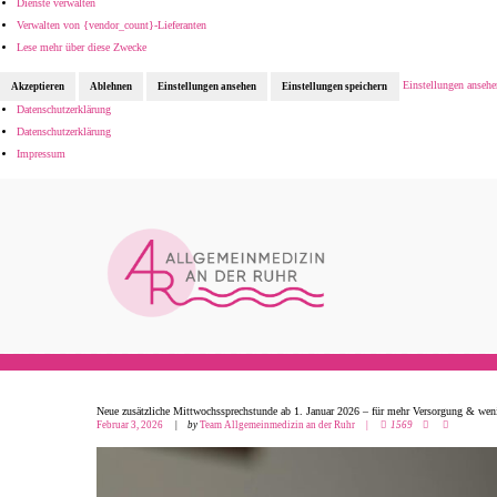
Dienste verwalten
Verwalten von {vendor_count}-Lieferanten
Lese mehr über diese Zwecke
Einstellungen ansehe
Akzeptieren
Ablehnen
Einstellungen ansehen
Einstellungen speichern
Datenschutzerklärung
Datenschutzerklärung
Impressum
Neue zusätzliche Mittwochssprechstunde ab 1. Januar 2026 – für mehr Versorgung & wen
Februar 3, 2026
by
Team Allgemeinmedizin an der Ruhr
1569