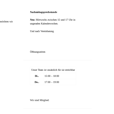
Nachmittagsprechstunde
Neu:
Mittwochs zwischen 15 und 17 Uhr in
t möchten wir
ungeraden Kalenderwochen.
Und nach Vereinbarung.
Öffnungszeiten
Unser Team ist zusätzlich für sie erreichbar
Di..
15:00 – 18:00
Do..
17:00 – 19:00
Wir sind Mitglied: