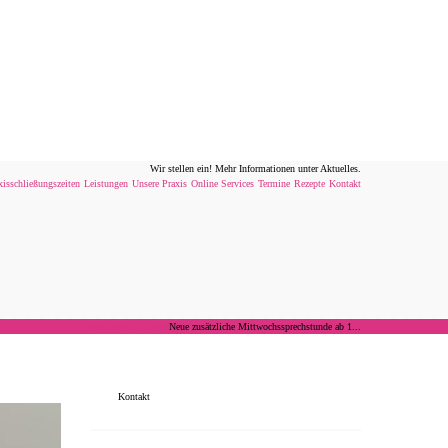
Wir stellen ein! Mehr Informationen unter Aktuelles.
xisschließungszeiten
Leistungen
Unsere Praxis
Online Services
Termine
Rezepte
Kontakt
Home
Aus der Praxis
Neue zusätzliche Mittwochssprechstunde ab 1...
Kontakt