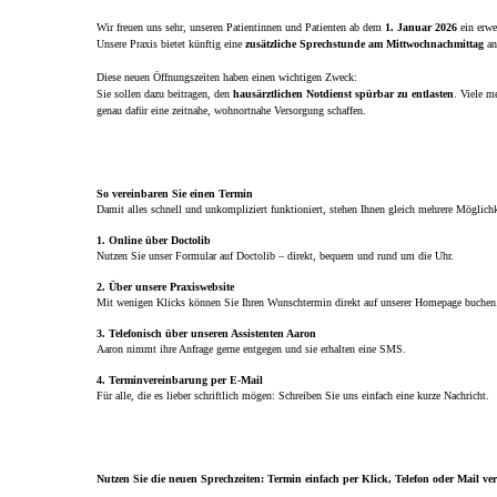
Wir freuen uns sehr, unseren Patientinnen und Patienten ab dem
1. Januar 2026
ein erwe
Unsere Praxis bietet künftig eine
zusätzliche Sprechstunde am Mittwochnachmittag
an
Diese neuen Öffnungszeiten haben einen wichtigen Zweck:
Sie sollen dazu beitragen, den
hausärztlichen Notdienst spürbar zu entlasten
. Viele m
genau dafür eine zeitnahe, wohnortnahe Versorgung schaffen.
So vereinbaren Sie einen Termin
Damit alles schnell und unkompliziert funktioniert, stehen Ihnen gleich mehrere Möglich
1. Online über Doctolib
Nutzen Sie unser Formular auf Doctolib – direkt, bequem und rund um die Uhr.
2. Über unsere Praxiswebsite
Mit wenigen Klicks können Sie Ihren Wunschtermin direkt auf unserer Homepage buchen
3. Telefonisch über unseren Assistenten Aaron
Aaron nimmt ihre Anfrage gerne entgegen und sie erhalten eine SMS.
4. Terminvereinbarung per E‑Mail
Für alle, die es lieber schriftlich mögen: Schreiben Sie uns einfach eine kurze Nachricht.
Nutzen Sie die neuen Sprechzeiten: Termin einfach per Klick, Telefon oder Mail ve