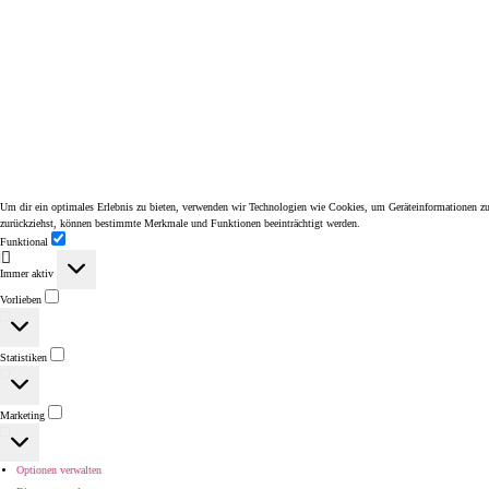
Um dir ein optimales Erlebnis zu bieten, verwenden wir Technologien wie Cookies, um Geräteinformationen zu 
zurückziehst, können bestimmte Merkmale und Funktionen beeinträchtigt werden.
Funktional
Funktional
Immer aktiv
Vorlieben
Vorlieben
Statistiken
Statistiken
Marketing
Marketing
Optionen verwalten