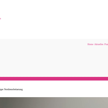
n
Home
Aktuelles
Pra
iger Notdienstbelastung