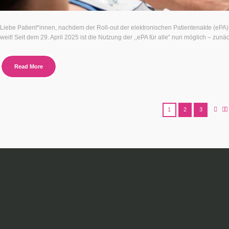
Liebe Patient*innen, nachdem der Roll-out der elektronischen Patientenakte (ePA)
weit! Seit dem 29. April 2025 ist die Nutzung der ,,ePA für alle“ nun möglich – zunäch
Read More
1
2
3